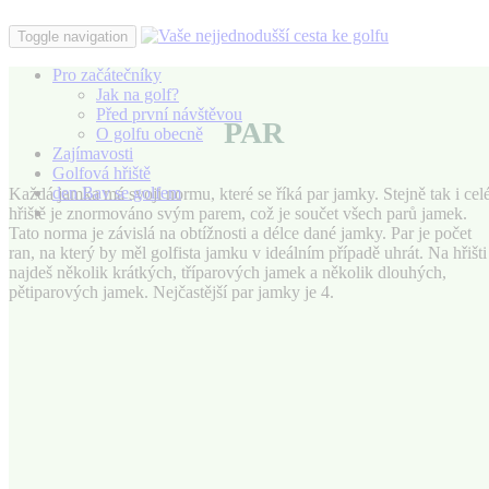
Toggle navigation
Pro začátečníky
Jak na golf?
Před první návštěvou
PAR
O golfu obecně
Zajímavosti
Golfová hřiště
den Bav se golfem
Každá jamka má svoji normu, které se říká par jamky. Stejně tak i cel
Zajímavosti
hřiště je znormováno svým parem, což je součet všech parů jamek.
Tato norma je závislá na obtížnosti a délce dané jamky. Par je počet
JAK
ran, na který by měl golfista jamku v ideálním případě uhrát. Na hřišti
ZAČÍT
najdeš několik krátkých, tříparových jamek a několik dlouhých,
S
pětiparových jamek. Nejčastější par jamky je 4.
GOLFEM?
NA
CO
SE
PTÁTE,
PŘED
PRVNÍ
NÁVŠTĚVOU.
Předpokládejme,