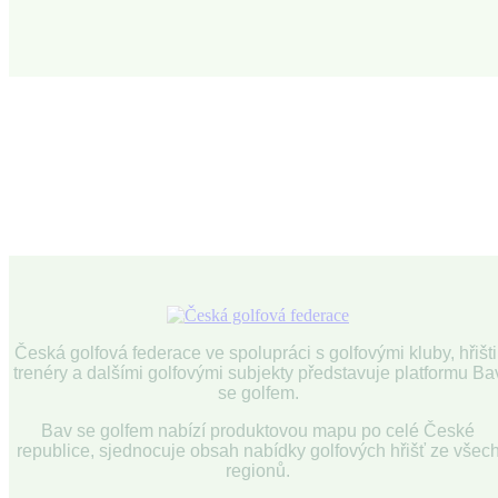
všechna
hřiště
Česká golfová federace ve spolupráci s golfovými kluby, hřišti
trenéry a dalšími golfovými subjekty představuje platformu Ba
se golfem.
Bav se golfem nabízí produktovou mapu po celé České
republice, sjednocuje obsah nabídky golfových hřišť ze všec
regionů.