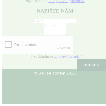
Napište nám:
info@bavsegolfem.cz
NAPIŠTE NÁM
Souhlasím se
zpracováním údajů
ODESLAT
©
Bav se golfem
2026