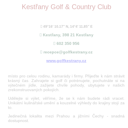
že
Kestřany Golf & Country Club
jste
v golfovém
prostředí
naprostý
nováček.
49°16′ 10.17″ N, 14°4′ 11.85″ E
A
Kestřany, 398 21 Kestřany
v duchu
možná
602 350 956
trochu
tápete,
recepce@golfkestrany.cz
co
www.golfkestrany.cz
vlastně
je
nutné
místo pro celou rodinu, kamarády i firmy. Přijeďte k nám strávit
splnit,
krásný čas. Zahrajete si golf či potrénujete, pochutnáte si na
než
výtečném jídle, zažijete chvíle pohody, ubytujete v našich
se
zrekonstruovaných pokojích.
poprvé
pokusím
Udělejte si výlet, věříme, že se k nám budete rádi vracet.
Unikátní kulinářské umění a kouzelné výhledy do krajiny stojí za
odpálit
to.
golfový
míček?
Jedinečná lokalita mezi Prahou a jižními Čechy - snadná
Na
dostupnost.
co