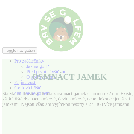
Toggle navigation
Pro začátečníky
Jak na golf?
Před první návštěvou
OSMNÁCT JAMEK
O golfu obecně
Zajímavosti
Golfová hřiště
den Bav se golfem
Standardní hřiště se skládá z osmnácti jamek s normou 72 ran. Existuj
Zajímavosti
však hřiště dvanáctijamkové, devítijamkové, nebo dokonce jen šesti
jamkami. Nejsou však ani vyjímkou resorty s 27, 36 i více jamkami.
JAK
ZAČÍT
S
GOLFEM?
NA